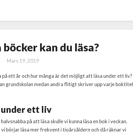
Hur
böcker kan du läsa?
många
böcker
Mars 19, 2019
kan
du
på ett år och hur många är det möjligt att läsa under ett liv?
läsa?
an grundskolan medan andra flitigt skriver upp varje boktitel
under ett liv
 halvsnabba på att läsa skulle vi kunna läsa en bok i veckan.
t vi börjar läsa mer frekvent i tioårsåldern och då räknar vi