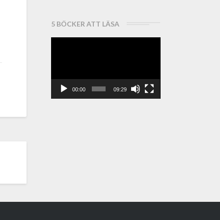
5 BÖCKER ATT LÄSA
Videospelare
00:00
09:29