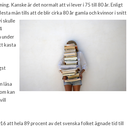
g. Kanske är det normalt att vi lever i 75 till 80 år. Enligt
flesta män tills att de blir cirka 80 år gamla och kvinn
or i snitt
vi skulle
4
a under
tt kasta
gst
n läsa
som kan
ill
6 att hela 89 procent av det svenska folket ägnade tid till