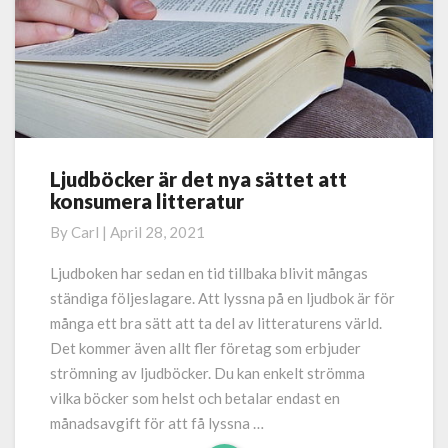
Ljudböcker är det nya sättet att
Ljudböcker
konsumera litteratur
är
det
By
Carl
|
April 28, 2021
nya
sättet
Ljudboken har sedan en tid tillbaka blivit mångas
att
ständiga följeslagare. Att lyssna på en ljudbok är för
konsumera
många ett bra sätt att ta del av litteraturens värld.
litteratur
Det kommer även allt fler företag som erbjuder
strömning av ljudböcker. Du kan enkelt strömma
vilka böcker som helst och betalar endast en
månadsavgift för att få lyssna …