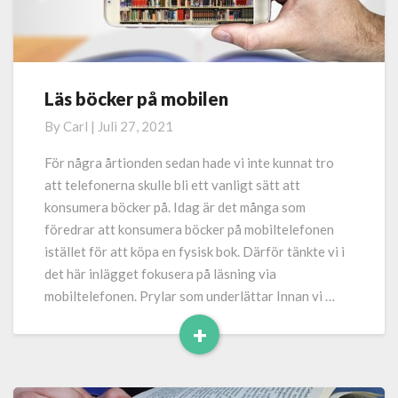
Läs böcker på mobilen
Läs
böcker
By
Carl
|
Juli 27, 2021
på
mobilen
För några årtionden sedan hade vi inte kunnat tro
att telefonerna skulle bli ett vanligt sätt att
konsumera böcker på. Idag är det många som
föredrar att konsumera böcker på mobiltelefonen
istället för att köpa en fysisk bok. Därför tänkte vi i
det här inlägget fokusera på läsning via
mobiltelefonen. Prylar som underlättar Innan vi …
+
Read
More