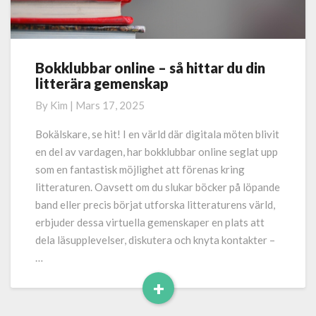
Bokklubbar online – så hittar du din
Bokklubbar
litterära gemenskap
online
–
By
Kim
|
Mars 17, 2025
så
hittar
Bokälskare, se hit! I en värld där digitala möten blivit
du
en del av vardagen, har bokklubbar online seglat upp
din
som en fantastisk möjlighet att förenas kring
litterära
litteraturen. Oavsett om du slukar böcker på löpande
gemenskap
band eller precis börjat utforska litteraturens värld,
erbjuder dessa virtuella gemenskaper en plats att
dela läsupplevelser, diskutera och knyta kontakter –
…
+
Read