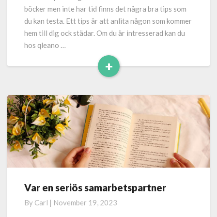
över
böcker men inte har tid finns det några bra tips som
till
du kan testa. Ett tips är att anlita någon som kommer
att
hem till dig ock städar. Om du är intresserad kan du
läsa
hos qleano …
+
Read
More
Var en seriös samarbetspartner
Var
en
By
Carl
|
November 19, 2023
seriös