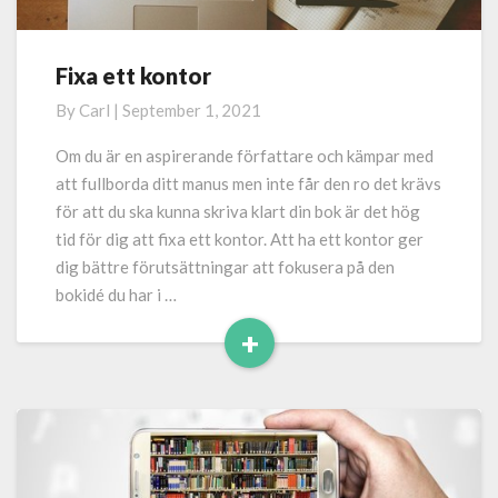
Fixa ett kontor
Fixa
ett
By
Carl
|
September 1, 2021
kontor
Om du är en aspirerande författare och kämpar med
att fullborda ditt manus men inte får den ro det krävs
för att du ska kunna skriva klart din bok är det hög
tid för dig att fixa ett kontor. Att ha ett kontor ger
dig bättre förutsättningar att fokusera på den
bokidé du har i …
+
Read
More