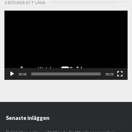
5 BÖCKER ATT LÄSA
Videospelare
00:00
09:29
Senaste inläggen