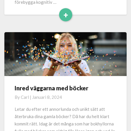
förebygga kognitiv …
+
Read
More
Inred väggarna med böcker
Inred
väggarna
By
Carl
|
Januari 8, 2024
med
böcker
Letar du efter ett annorlunda och unikt sätt att
återbruka dina gamla böcker? Då har du helt klart
kommit rätt. Idag är det många som har bokhyllorna