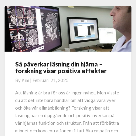
More
Så påverkar läsning din hjärna –
Så
forskning visar positiva effekter
påverkar
läsning
By
Kim
|
Februari 21, 2025
din
hjärna
Att läsning är bra för oss är ingen nyhet. Men visste
–
du att det inte bara handlar om att vidga våra vyer
forskning
och öka vår allmänbildning? Forskning visar att
visar
läsning har en djupgående och positiv inverkan på
positiva
vår hjärnas funktion och struktur. Från att förbättra
effekter
minnet och koncentrationen till att öka empatin och