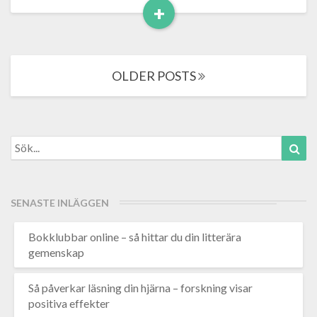
+
Read
More
Posts
OLDER POSTS
navigation
Search
Sea
for:
SENASTE INLÄGGEN
Bokklubbar online – så hittar du din litterära
gemenskap
Så påverkar läsning din hjärna – forskning visar
positiva effekter