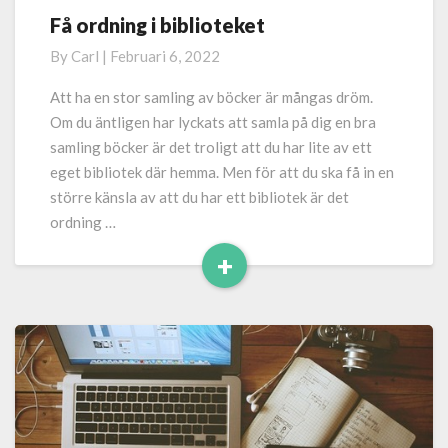
Få ordning i biblioteket
Få
ordning
By
Carl
|
Februari 6, 2022
i
biblioteket
Att ha en stor samling av böcker är mångas dröm.
Om du äntligen har lyckats att samla på dig en bra
samling böcker är det troligt att du har lite av ett
eget bibliotek där hemma. Men för att du ska få in en
större känsla av att du har ett bibliotek är det
ordning …
+
Read
More