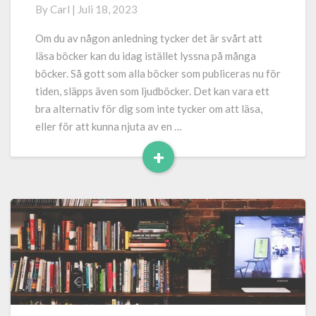
på
By
Carl
|
Juli 18, 2023
böcker
Om du av någon anledning tycker det är svårt att
läsa böcker kan du idag istället lyssna på många
böcker. Så gott som alla böcker som publiceras nu för
tiden, släpps även som ljudböcker. Det kan vara ett
bra alternativ för dig som inte tycker om att läsa,
eller för att kunna njuta av en …
+
Read
More