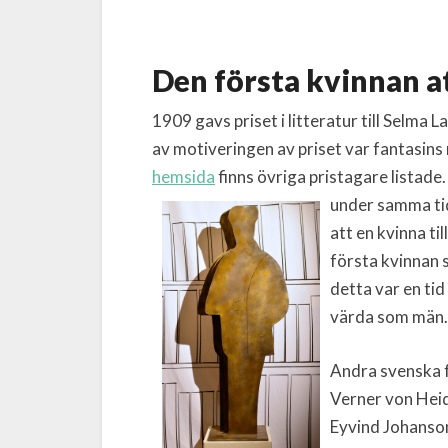
Den första kvinnan at
1909 gavs priset i litteratur till Selma 
av motiveringen av priset var fantasi
hemsida
finns övriga pristagare listad
under samma tid
att en kvinna ti
första kvinnan 
detta var en tid
värda som män.
Andra svenska f
Verner von Heid
Eyvind Johanso