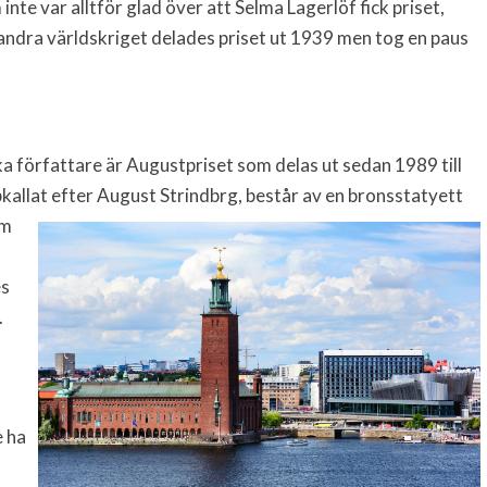
inte var alltför glad över att Selma Lagerlöf fick priset,
 andra världskriget delades priset ut 1939 men tog en paus
a författare är Augustpriset som delas ut sedan 1989 till
pkallat efter August Strindb
rg, består av en bronsstatyett
om
es
.
 ha