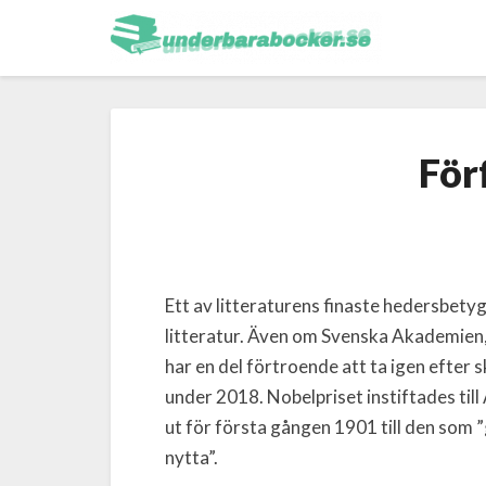
För
Ett av litteraturens finaste hedersbety
litteratur. Även om Svenska Akademien, 
har en del förtroende att ta igen efte
under 2018. Nobelpriset instiftades til
ut för första gången 1901 till den som 
nytta”.