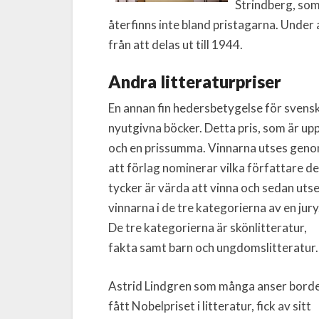
Strindberg, som 
återfinns inte bland pristagarna. Under
från att delas ut till 1944.
Andra litteraturpriser
En annan fin hedersbetygelse för svensk
nyutgivna böcker. Detta pris, som är up
och en prissumma. Vinnarna utses gen
att förlag nominerar vilka författare de
tycker är värda att vinna och sedan uts
vinnarna i de tre kategorierna av en jury
De tre kategorierna är skönlitteratur,
fakta samt barn och ungdomslitteratur.
Astrid Lindgren som många anser borde
fått Nobelpriset i litteratur, fick av sitt