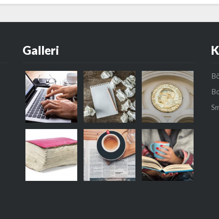
Galleri
K
Bö
Bo
Sm