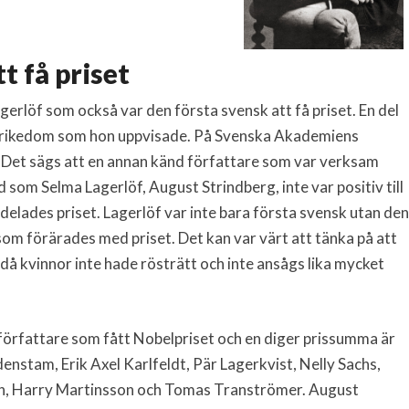
t få priset
Lagerlöf som också var den första svensk att få priset. En del
ns rikedom som hon uppvisade. På Svenska Akademiens
e. Det sägs att en annan känd författare som var verksam
 som Selma Lagerlöf, August Strindberg, inte var posi
tiv till
lldelades priset. Lagerlöf var inte bara första svensk utan den
som förärades med priset. Det kan var värt att tänka på att
 då kvinnor inte hade rösträtt och inte ansågs lika mycket
örfattare som fått Nobelpriset och en diger prissumma är
enstam, Erik Axel Karlfeldt, Pär Lagerkvist, Nelly Sachs,
n, Harry Martinsson och Tomas Tranströmer. August