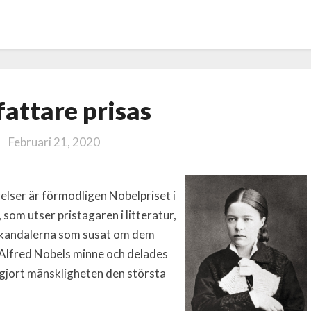
Författare
fattare prisas
prisas
Februari 21, 2020
gelser är förmodligen Nobelpriset i
som utser pristagaren i litteratur,
r skandalerna som susat om dem
l Alfred Nobels minne och delades
”gjort mänskligheten den största