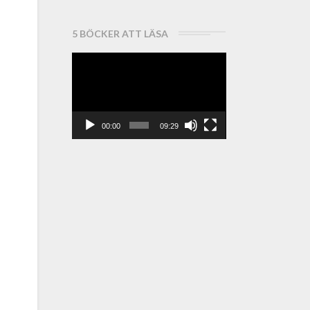
5 BÖCKER ATT LÄSA
Videospelare
00:00
09:29